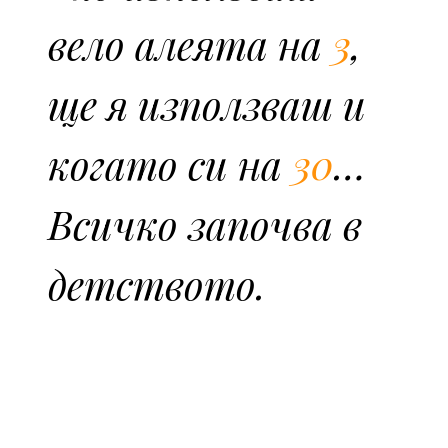
вело алеята на
3
,
ще я използваш и
когато си на
30
…
Всичко започва в
детството.