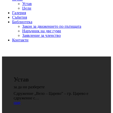
Устав
Цели
Галерия
Събития
Библиотека
Закон за движението по пътищата
Наръчник на две гуми
Заявление за членство
Контакти
Устав
за да ни разберете
Сдружение „Вело – Царево” – гр. Царево е
сдружение с…
още