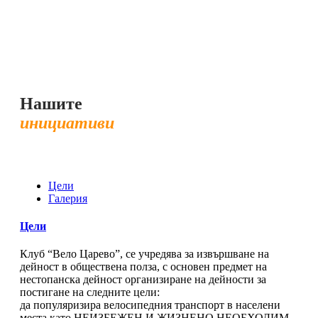
Нашите
инициативи
Цели
Галерия
Цели
Клуб “Вело Царево”, се учредява за извършване на
дейност в обществена полза, с основен предмет на
нестопанска дейност организиране на дейности за
постигане на следните цели:
да популяризира велосипедния транспорт в населени
места като НЕИЗБЕЖЕН И ЖИЗНЕНО НЕОБХОДИМ,